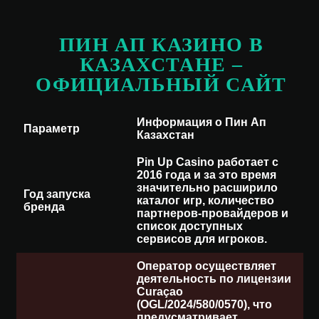
ПИН АП КАЗИНО В
КАЗАХСТАНЕ –
ОФИЦИАЛЬНЫЙ САЙТ
Информация о Пин Ап
Параметр
Казахстан
Pin Up Casino работает с
2016 года и за это время
значительно расширило
Год запуска
каталог игр, количество
бренда
партнеров-провайдеров и
список доступных
сервисов для игроков.
Оператор осуществляет
деятельность по лицензии
Curaçao
(OGL/2024/580/0570), что
предусматривает