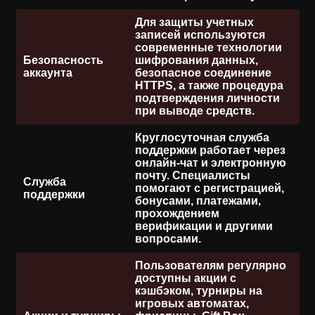
Для защиты учетных
записей используются
современные технологии
Безопасность
шифрования данных,
аккаунта
безопасное соединение
HTTPS, а также процедура
подтверждения личности
при выводе средств.
Круглосуточная служба
поддержки работает через
онлайн-чат и электронную
почту. Специалисты
Служба
помогают с регистрацией,
поддержки
бонусами, платежами,
прохождением
верификации и другими
вопросами.
Пользователям регулярно
доступны акции с
кэшбэком, турниры на
игровых автоматах,