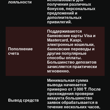
лояльности
получения различных
бонусов, персональных
предложений и
дополнительных
привилегий.
Поддерживаются
банковские карты Visa и
Mastercard, Kaspi,
электронные кошельки,
Пополнение
банковские переводы и
счета
другие популярные
способы оплаты.
Большинство депозитов
зачисляется практически
мгновенно.
Минимальная сумма
вывода начинается
примерно от 3 000 ₸. После
прохождения проверки
аккаунта большинство
Вывод средств
заявок обрабатывается в
течение нескольких часов,