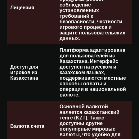
соблюдение
Лицензия
установленных
требований к
безопасности, честности
игрового процесса и
защите пользовательских
данных.
Платформа адаптирована
для пользователей из
Казахстана. Интерфейс
Доступ для
доступен на русском и
игроков из
казахском языках,
Казахстана
поддерживаются местные
способы оплаты и
операции в национальной
валюте.
Основной валютой
является казахстанский
тенге (KZT). Также
доступны другие
Валюта счета
популярные мировые
валюты, что удобно для