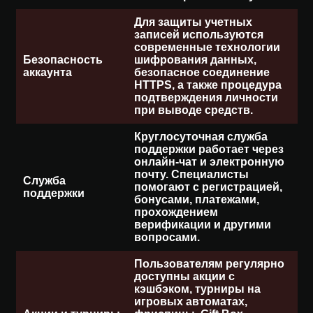
Для защиты учетных
записей используются
современные технологии
Безопасность
шифрования данных,
аккаунта
безопасное соединение
HTTPS, а также процедура
подтверждения личности
при выводе средств.
Круглосуточная служба
поддержки работает через
онлайн-чат и электронную
почту. Специалисты
Служба
помогают с регистрацией,
поддержки
бонусами, платежами,
прохождением
верификации и другими
вопросами.
Пользователям регулярно
доступны акции с
кэшбэком, турниры на
игровых автоматах,