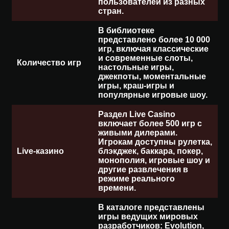
пользователей из разных
стран.
В библиотеке
представлено более 10 000
игр, включая классические
и современные слоты,
Количество игр
настольные игры,
джекпоты, моментальные
игры, краш-игры и
популярные игровые шоу.
Раздел Live Casino
включает более 500 игр с
живыми дилерами.
Игрокам доступны рулетка,
Live-казино
блэкджек, баккара, покер,
монополия, игровые шоу и
другие развлечения в
режиме реального
времени.
В каталоге представлены
игры ведущих мировых
разработчиков: Evolution,