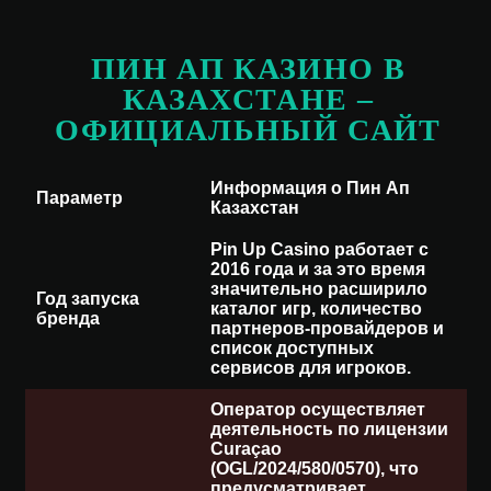
ПИН АП КАЗИНО В
КАЗАХСТАНЕ –
ОФИЦИАЛЬНЫЙ САЙТ
Информация о Пин Ап
Параметр
Казахстан
Pin Up Casino работает с
2016 года и за это время
значительно расширило
Год запуска
каталог игр, количество
бренда
партнеров-провайдеров и
список доступных
сервисов для игроков.
Оператор осуществляет
деятельность по лицензии
Curaçao
(OGL/2024/580/0570), что
предусматривает