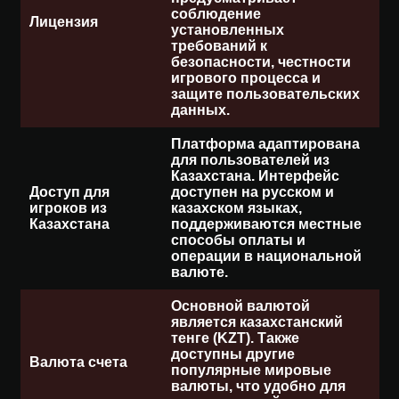
соблюдение
Лицензия
установленных
требований к
безопасности, честности
игрового процесса и
защите пользовательских
данных.
Платформа адаптирована
для пользователей из
Казахстана. Интерфейс
Доступ для
доступен на русском и
игроков из
казахском языках,
Казахстана
поддерживаются местные
способы оплаты и
операции в национальной
валюте.
Основной валютой
является казахстанский
тенге (KZT). Также
доступны другие
Валюта счета
популярные мировые
валюты, что удобно для