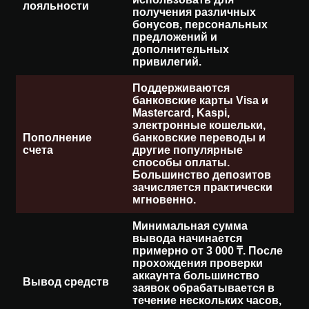
лояльности
получения различных
бонусов, персональных
предложений и
дополнительных
привилегий.
Поддерживаются
банковские карты Visa и
Mastercard, Kaspi,
электронные кошельки,
Пополнение
банковские переводы и
счета
другие популярные
способы оплаты.
Большинство депозитов
зачисляется практически
мгновенно.
Минимальная сумма
вывода начинается
примерно от 3 000 ₸. После
прохождения проверки
аккаунта большинство
Вывод средств
заявок обрабатывается в
течение нескольких часов,