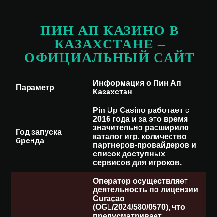
ПИН АП КАЗИНО В
КАЗАХСТАНЕ –
ОФИЦИАЛЬНЫЙ САЙТ
Информация о Пин Ап
Параметр
Казахстан
Pin Up Casino работает с
2016 года и за это время
значительно расширило
Год запуска
каталог игр, количество
бренда
партнеров-провайдеров и
список доступных
сервисов для игроков.
Оператор осуществляет
деятельность по лицензии
Curaçao
(OGL/2024/580/0570), что
предусматривает