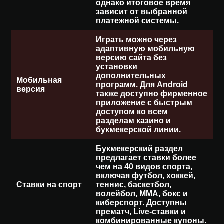
однако итоговое время
зависит от выбранной
платежной системы.
Играть можно через
адаптивную мобильную
версию сайта без
установки
дополнительных
Мобильная
программ. Для Android
версия
также доступно фирменное
приложение с быстрым
доступом ко всем
разделам казино и
букмекерской линии.
Букмекерский раздел
предлагает ставки более
чем на 40 видов спорта,
включая футбол, хоккей,
Ставки на спорт
теннис, баскетбол,
волейбол, MMA, бокс и
киберспорт. Доступны
прематч, Live-ставки и
комбинированные купоны.