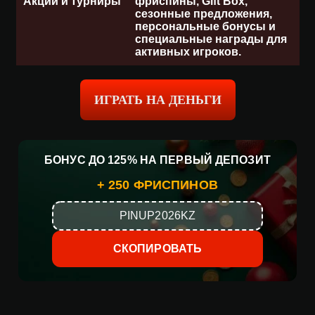
Акции и турниры
фриспины, Gift Box,
сезонные предложения,
персональные бонусы и
специальные награды для
активных игроков.
ИГРАТЬ НА ДЕНЬГИ
БОНУС ДО 125% НА ПЕРВЫЙ ДЕПОЗИТ
+ 250 ФРИСПИНОВ
PINUP2026KZ
СКОПИРОВАТЬ