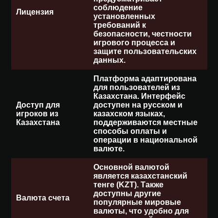
соблюдение
Лицензия
установленных
требований к
безопасности, честности
игрового процесса и
защите пользовательских
данных.
Платформа адаптирована
для пользователей из
Казахстана. Интерфейс
Доступ для
доступен на русском и
игроков из
казахском языках,
Казахстана
поддерживаются местные
способы оплаты и
операции в национальной
валюте.
Основной валютой
является казахстанский
тенге (KZT). Также
доступны другие
Валюта счета
популярные мировые
валюты, что удобно для