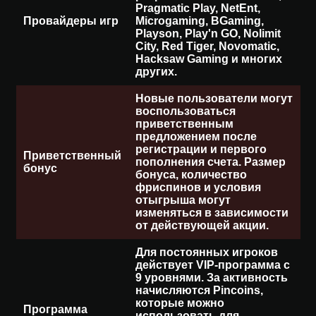
Pragmatic Play, NetEnt,
Провайдеры игр
Microgaming, BGaming,
Playson, Play'n GO, Nolimit
City, Red Tiger, Novomatic,
Hacksaw Gaming и многих
других.
Новые пользователи могут
воспользоваться
приветственным
предложением после
регистрации и первого
Приветственный
пополнения счета. Размер
бонус
бонуса, количество
фриспинов и условия
отыгрыша могут
изменяться в зависимости
от действующей акции.
Для постоянных игроков
действует VIP-программа с
9 уровнями. За активность
начисляются Pincoins,
которые можно
Программа
использовать для