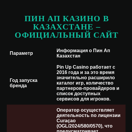
ПИН АП КАЗИНО В
КАЗАХСТАНЕ –
ОФИЦИАЛЬНЫЙ САЙТ
Информация о Пин Ап
Параметр
Казахстан
Pin Up Casino работает с
2016 года и за это время
значительно расширило
Год запуска
каталог игр, количество
бренда
партнеров-провайдеров и
список доступных
сервисов для игроков.
Оператор осуществляет
деятельность по лицензии
Curaçao
(OGL/2024/580/0570), что
предусматривает