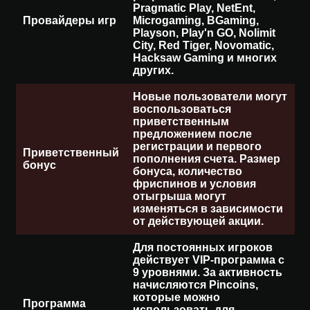
Pragmatic Play, NetEnt,
Провайдеры игр
Microgaming, BGaming,
Playson, Play'n GO, Nolimit
City, Red Tiger, Novomatic,
Hacksaw Gaming и многих
других.
Новые пользователи могут
воспользоваться
приветственным
предложением после
регистрации и первого
Приветственный
пополнения счета. Размер
бонус
бонуса, количество
фриспинов и условия
отыгрыша могут
изменяться в зависимости
от действующей акции.
Для постоянных игроков
действует VIP-программа с
9 уровнями. За активность
начисляются Pincoins,
которые можно
Программа
использовать для