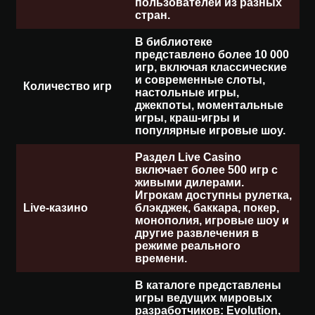
пользователей из разных
стран.
В библиотеке
представлено более 10 000
игр, включая классические
и современные слоты,
Количество игр
настольные игры,
джекпоты, моментальные
игры, краш-игры и
популярные игровые шоу.
Раздел Live Casino
включает более 500 игр с
живыми дилерами.
Игрокам доступны рулетка,
Live-казино
блэкджек, баккара, покер,
монополия, игровые шоу и
другие развлечения в
режиме реального
времени.
В каталоге представлены
игры ведущих мировых
разработчиков: Evolution,