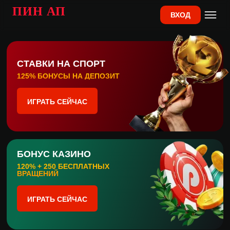
ПИН АП
ВХОД
СТАВКИ НА СПОРТ
125% БОНУСЫ НА ДЕПОЗИТ
ИГРАТЬ СЕЙЧАС
БОНУС КАЗИНО
120% + 250 БЕСПЛАТНЫХ
ВРАЩЕНИЙ
ИГРАТЬ СЕЙЧАС