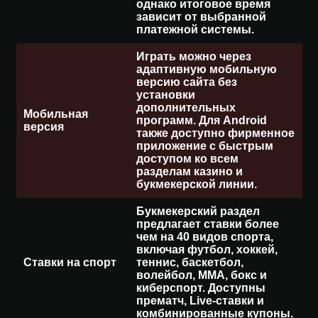
однако итоговое время
зависит от выбранной
платежной системы.
Играть можно через
адаптивную мобильную
версию сайта без
установки
дополнительных
Мобильная
программ. Для Android
версия
также доступно фирменное
приложение с быстрым
доступом ко всем
разделам казино и
букмекерской линии.
Букмекерский раздел
предлагает ставки более
чем на 40 видов спорта,
включая футбол, хоккей,
Ставки на спорт
теннис, баскетбол,
волейбол, MMA, бокс и
киберспорт. Доступны
прематч, Live-ставки и
комбинированные купоны.