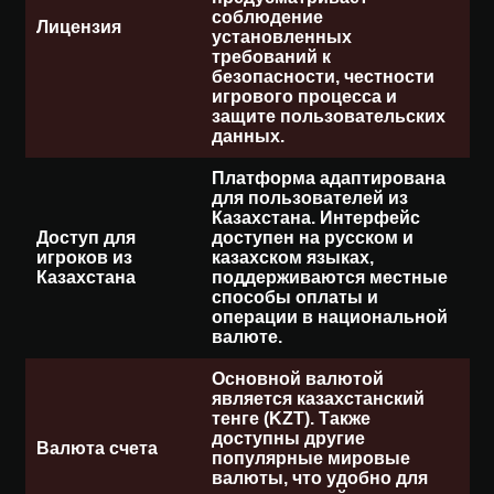
соблюдение
Лицензия
установленных
требований к
безопасности, честности
игрового процесса и
защите пользовательских
данных.
Платформа адаптирована
для пользователей из
Казахстана. Интерфейс
Доступ для
доступен на русском и
игроков из
казахском языках,
Казахстана
поддерживаются местные
способы оплаты и
операции в национальной
валюте.
Основной валютой
является казахстанский
тенге (KZT). Также
доступны другие
Валюта счета
популярные мировые
валюты, что удобно для