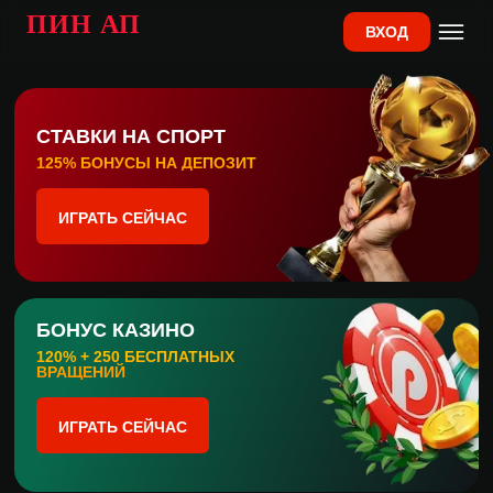
ПИН АП
ВХОД
СТАВКИ НА СПОРТ
125% БОНУСЫ НА ДЕПОЗИТ
ИГРАТЬ СЕЙЧАС
БОНУС КАЗИНО
120% + 250 БЕСПЛАТНЫХ
ВРАЩЕНИЙ
ИГРАТЬ СЕЙЧАС