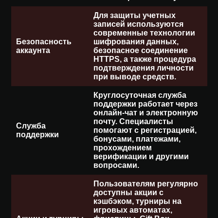
Для защиты учетных
записей используются
современные технологии
Безопасность
шифрования данных,
аккаунта
безопасное соединение
HTTPS, а также процедура
подтверждения личности
при выводе средств.
Круглосуточная служба
поддержки работает через
онлайн-чат и электронную
почту. Специалисты
Служба
помогают с регистрацией,
поддержки
бонусами, платежами,
прохождением
верификации и другими
вопросами.
Пользователям регулярно
доступны акции с
кэшбэком, турниры на
игровых автоматах,