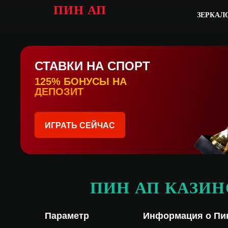
ПИН АП
ЗЕРКАЛ
СТАВКИ НА СПОРТ
125% БОНУСЫ НА
ДЕПОЗИТ
ИГРАТЬ СЕЙЧАС
ПИН АП КАЗИН
Параметр
Информация о Пин