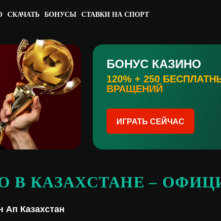
О
СКАЧАТЬ
БОНУСЫ
СТАВКИ НА СПОРТ
БОНУС КАЗИНО
120% + 250 БЕСПЛАТН
ВРАЩЕНИЙ
ИГРАТЬ СЕЙЧАС
О В КАЗАХСТАНЕ – ОФИ
 Ап Казахстан