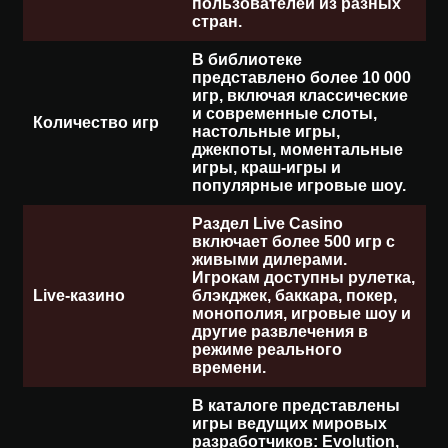
пользователей из разных
стран.
В библиотеке
представлено более 10 000
игр, включая классические
и современные слоты,
Количество игр
настольные игры,
джекпоты, моментальные
игры, краш-игры и
популярные игровые шоу.
Раздел Live Casino
включает более 500 игр с
живыми дилерами.
Игрокам доступны рулетка,
Live-казино
блэкджек, баккара, покер,
монополия, игровые шоу и
другие развлечения в
режиме реального
времени.
В каталоге представлены
игры ведущих мировых
разработчиков: Evolution,