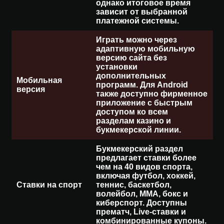
однако итоговое время
зависит от выбранной
платежной системы.
Играть можно через
адаптивную мобильную
версию сайта без
установки
дополнительных
Мобильная
программ. Для Android
версия
также доступно фирменное
приложение с быстрым
доступом ко всем
разделам казино и
букмекерской линии.
Букмекерский раздел
предлагает ставки более
чем на 40 видов спорта,
включая футбол, хоккей,
Ставки на спорт
теннис, баскетбол,
волейбол, MMA, бокс и
киберспорт. Доступны
прематч, Live-ставки и
комбинированные купоны.