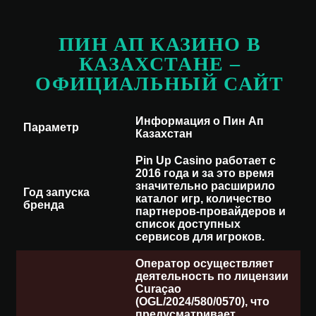
ПИН АП КАЗИНО В
КАЗАХСТАНЕ –
ОФИЦИАЛЬНЫЙ САЙТ
Информация о Пин Ап
Параметр
Казахстан
Pin Up Casino работает с
2016 года и за это время
значительно расширило
Год запуска
каталог игр, количество
бренда
партнеров-провайдеров и
список доступных
сервисов для игроков.
Оператор осуществляет
деятельность по лицензии
Curaçao
(OGL/2024/580/0570), что
предусматривает