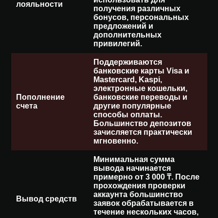
лояльности
получения различных
бонусов, персональных
предложений и
дополнительных
привилегий.
Поддерживаются
банковские карты Visa и
Mastercard, Kaspi,
электронные кошельки,
Пополнение
банковские переводы и
счета
другие популярные
способы оплаты.
Большинство депозитов
зачисляется практически
мгновенно.
Минимальная сумма
вывода начинается
примерно от 3 000 ₸. После
прохождения проверки
аккаунта большинство
Вывод средств
заявок обрабатывается в
течение нескольких часов,