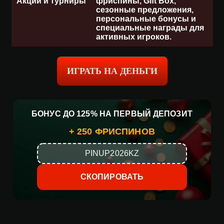
Акции и турниры
фриспины, Gift Box,
сезонные предложения,
персональные бонусы и
специальные награды для
активных игроков.
ИГРАТЬ НА ДЕНЬГИ
БОНУС ДО 125% НА ПЕРВЫЙ ДЕПОЗИТ
+ 250 ФРИСПИНОВ
PINUP2026KZ
СКОПИРОВАТЬ