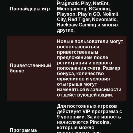
Pragmatic Play, NetEnt,
Провайдеры игр
Microgaming, BGaming,
Playson, Play'n GO, Nolimit
City, Red Tiger, Novomatic,
Hacksaw Gaming и многих
других.
Новые пользователи могут
воспользоваться
приветственным
предложением после
регистрации и первого
Приветственный
пополнения счета. Размер
бонус
бонуса, количество
фриспинов и условия
отыгрыша могут
изменяться в зависимости
от действующей акции.
Для постоянных игроков
действует VIP-программа с
9 уровнями. За активность
начисляются Pincoins,
которые можно
Программа
использовать для