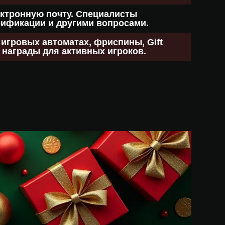
ектронную почту. Специалисты
рификации и другими вопросами.
игровых автоматах, фриспины, Gift
награды для активных игроков.