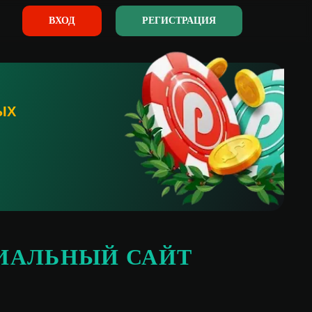
ВХОД
РЕГИСТРАЦИЯ
ЫХ
ЦИАЛЬНЫЙ САЙТ