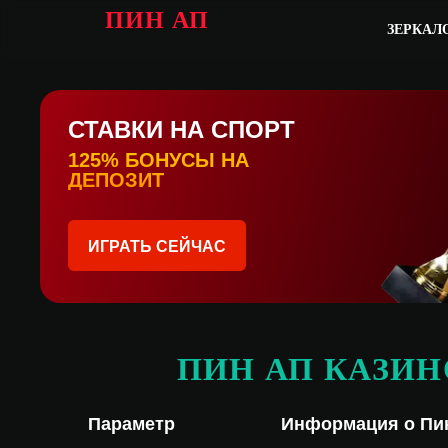
ПИН АП
ЗЕРКАЛ
СТАВКИ НА СПОРТ
125% БОНУСЫ НА
ДЕПОЗИТ
ИГРАТЬ СЕЙЧАС
ПИН АП КАЗИН
Параметр
Информация о Пин