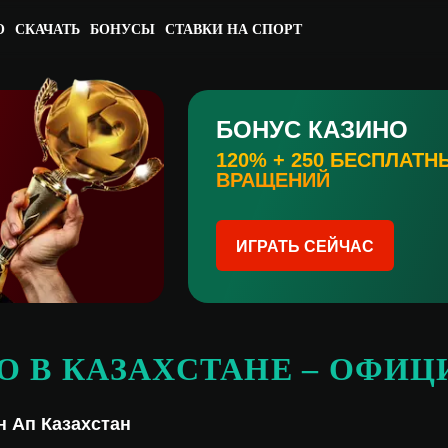
О
СКАЧАТЬ
БОНУСЫ
СТАВКИ НА СПОРТ
БОНУС КАЗИНО
120% + 250 БЕСПЛАТН
ВРАЩЕНИЙ
ИГРАТЬ СЕЙЧАС
О В КАЗАХСТАНЕ – ОФИ
 Ап Казахстан