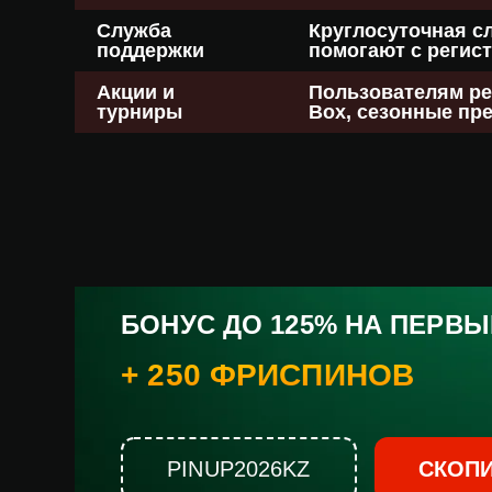
Служба
Круглосуточная с
поддержки
помогают с регис
Акции и
Пользователям ре
турниры
Box, сезонные пр
БОНУС ДО 125% НА ПЕРВ
+ 250 ФРИСПИНОВ
PINUP2026KZ
СКОП