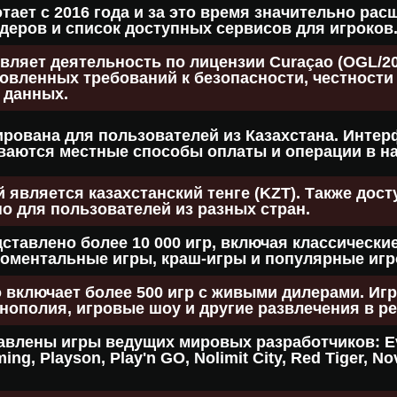
отает с 2016 года и за это время значительно рас
деров и список доступных сервисов для игроков
ляет деятельность по лицензии Curaçao (OGL/202
овленных требований к безопасности, честности 
 данных.
рована для пользователей из Казахстана. Интерф
ваются местные способы оплаты и операции в н
 является казахстанский тенге (KZT). Также до
о для пользователей из разных стран.
ставлено более 10 000 игр, включая классическ
моментальные игры, краш-игры и популярные игр
o включает более 500 игр с живыми дилерами. Иг
онополия, игровые шоу и другие развлечения в р
авлены игры ведущих мировых разработчиков: Evol
ng, Playson, Play'n GO, Nolimit City, Red Tiger, 