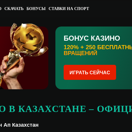
О
СКАЧАТЬ
БОНУСЫ
СТАВКИ НА СПОРТ
БОНУС КАЗИНО
120% + 250 БЕСПЛАТН
ВРАЩЕНИЙ
ИГРАТЬ СЕЙЧАС
О В КАЗАХСТАНЕ – ОФИ
 Ап Казахстан