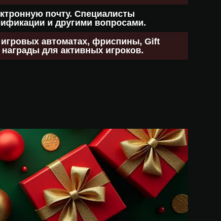
ектронную почту. Специалисты
рификации и другими вопросами.
игровых автоматах, фриспины, Gift
награды для активных игроков.