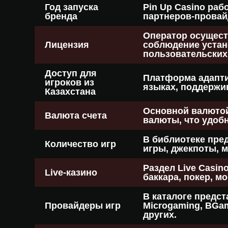
Год запуска
Pin Up Casino раб
бренда
партнеров-провай
Оператор осуществ
Лицензия
соблюдение устан
пользовательских
Доступ для
Платформа адапти
игроков из
языках, поддержи
Казахстана
Основной валютой
Валюта счета
валюты, что удобн
В библиотеке пред
Количество игр
игры, джекпоты, 
Раздел Live Casin
Live-казино
баккара, покер, м
В каталоге предст
Провайдеры игр
Microgaming, BGami
других.