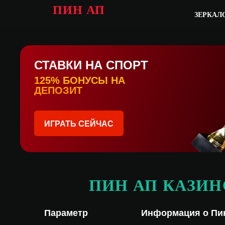
ПИН АП
ЗЕРКАЛ
СТАВКИ НА СПОРТ
125% БОНУСЫ НА
ДЕПОЗИТ
ИГРАТЬ СЕЙЧАС
ПИН АП КАЗИН
Параметр
Информация о Пин