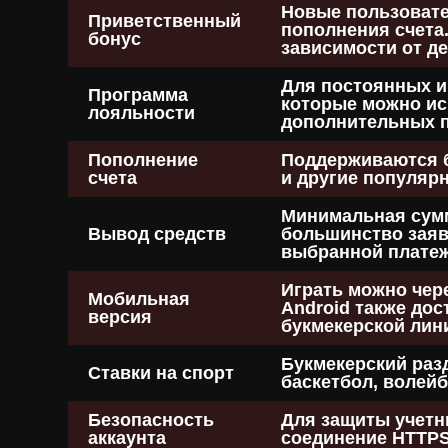
Новые пользовате
Приветственный
пополнения счета
бонус
зависимости от д
Для постоянных иг
Программа
которые можно ис
лояльности
дополнительных п
Пополнение
Поддерживаются ба
счета
и другие популяр
Минимальная сумм
Вывод средств
большинство заяво
выбранной платеж
Играть можно чер
Мобильная
Android также до
версия
букмекерской лин
Букмекерский разд
Ставки на спорт
баскетбол, волейб
Безопасность
Для защиты учетн
аккаунта
соединение HTTPS