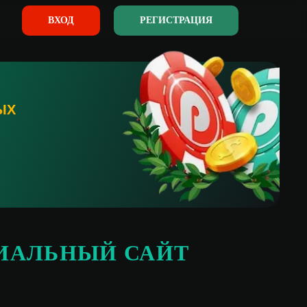
ВХОД
РЕГИСТРАЦИЯ
ЫХ
ЦИАЛЬНЫЙ САЙТ