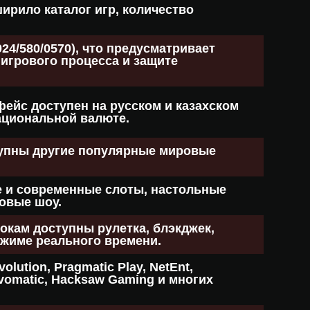
ширило каталог игр, количество
.
4/580/0570), что предусматривает
игрового процесса и защите
ейс доступен на русском и казахском
ациональной валюте.
ступны другие популярные мировые
ие и современные слоты, настольные
овые шоу.
рокам доступны рулетка, блэкджек,
ежиме реального времени.
ution, Pragmatic Play, NetEnt,
Novomatic, Hacksaw Gaming и многих