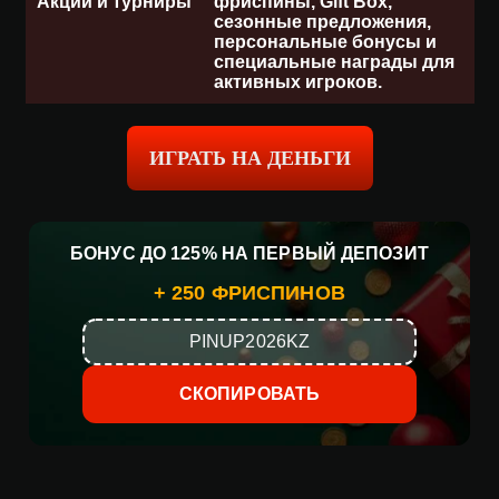
Акции и турниры
фриспины, Gift Box,
сезонные предложения,
персональные бонусы и
специальные награды для
активных игроков.
ИГРАТЬ НА ДЕНЬГИ
БОНУС ДО 125% НА ПЕРВЫЙ ДЕПОЗИТ
+ 250 ФРИСПИНОВ
PINUP2026KZ
СКОПИРОВАТЬ