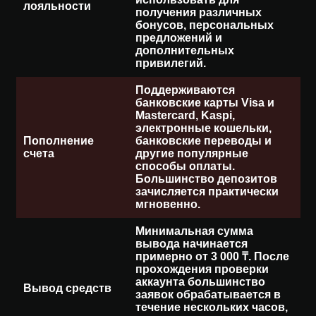
лояльности
получения различных
бонусов, персональных
предложений и
дополнительных
привилегий.
Поддерживаются
банковские карты Visa и
Mastercard, Kaspi,
электронные кошельки,
Пополнение
банковские переводы и
счета
другие популярные
способы оплаты.
Большинство депозитов
зачисляется практически
мгновенно.
Минимальная сумма
вывода начинается
примерно от 3 000 ₸. После
прохождения проверки
аккаунта большинство
Вывод средств
заявок обрабатывается в
течение нескольких часов,