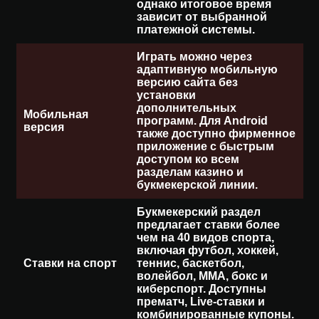
однако итоговое время
зависит от выбранной
платежной системы.
Играть можно через
адаптивную мобильную
версию сайта без
установки
дополнительных
Мобильная
программ. Для Android
версия
также доступно фирменное
приложение с быстрым
доступом ко всем
разделам казино и
букмекерской линии.
Букмекерский раздел
предлагает ставки более
чем на 40 видов спорта,
включая футбол, хоккей,
Ставки на спорт
теннис, баскетбол,
волейбол, MMA, бокс и
киберспорт. Доступны
прематч, Live-ставки и
комбинированные купоны.