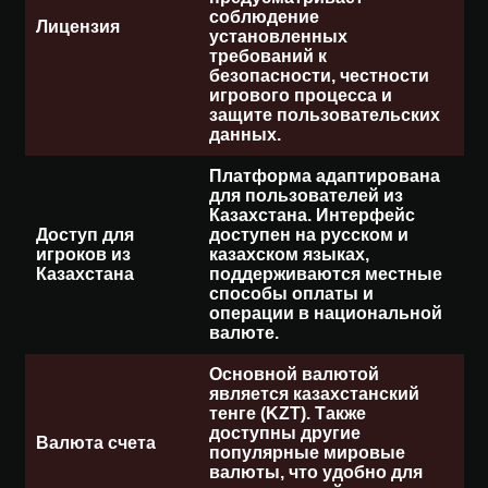
соблюдение
Лицензия
установленных
требований к
безопасности, честности
игрового процесса и
защите пользовательских
данных.
Платформа адаптирована
для пользователей из
Казахстана. Интерфейс
Доступ для
доступен на русском и
игроков из
казахском языках,
Казахстана
поддерживаются местные
способы оплаты и
операции в национальной
валюте.
Основной валютой
является казахстанский
тенге (KZT). Также
доступны другие
Валюта счета
популярные мировые
валюты, что удобно для