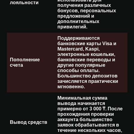
лояльности
получения различных
бонусов, персональных
предложений и
дополнительных
привилегий.
Поддерживаются
банковские карты Visa и
Mastercard, Kaspi,
электронные кошельки,
Пополнение
банковские переводы и
счета
другие популярные
способы оплаты.
Большинство депозитов
зачисляется практически
мгновенно.
Минимальная сумма
вывода начинается
примерно от 3 000 ₸. После
прохождения проверки
аккаунта большинство
Вывод средств
заявок обрабатывается в
течение нескольких часов,