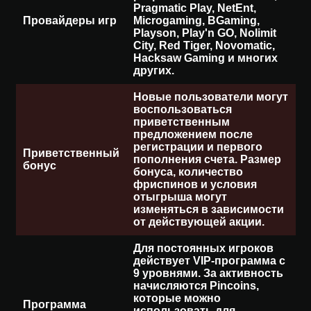
Pragmatic Play, NetEnt,
Провайдеры игр
Microgaming, BGaming,
Playson, Play'n GO, Nolimit
City, Red Tiger, Novomatic,
Hacksaw Gaming и многих
других.
Новые пользователи могут
воспользоваться
приветственным
предложением после
регистрации и первого
Приветственный
пополнения счета. Размер
бонус
бонуса, количество
фриспинов и условия
отыгрыша могут
изменяться в зависимости
от действующей акции.
Для постоянных игроков
действует VIP-программа с
9 уровнями. За активность
начисляются Pincoins,
которые можно
Программа
использовать для