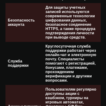
Для защиты учетных
записей используются
современные технологии
Безопасность
шифрования данных,
аккаунта
безопасное соединение
HTTPS, а также процедура
подтверждения личности
при выводе средств.
Круглосуточная служба
поддержки работает через
онлайн-чат и электронную
почту. Специалисты
Служба
помогают с регистрацией,
поддержки
бонусами, платежами,
прохождением
верификации и другими
вопросами.
Пользователям регулярно
доступны акции с
кэшбэком, турниры на
игровых автоматах,