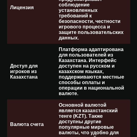
соблюдение
Лицензия
установленных
требований к
безопасности, честности
игрового процесса и
защите пользовательских
данных.
Платформа адаптирована
для пользователей из
Казахстана. Интерфейс
Доступ для
доступен на русском и
игроков из
казахском языках,
Казахстана
поддерживаются местные
способы оплаты и
операции в национальной
валюте.
Основной валютой
является казахстанский
тенге (KZT). Также
доступны другие
Валюта счета
популярные мировые
валюты, что удобно для