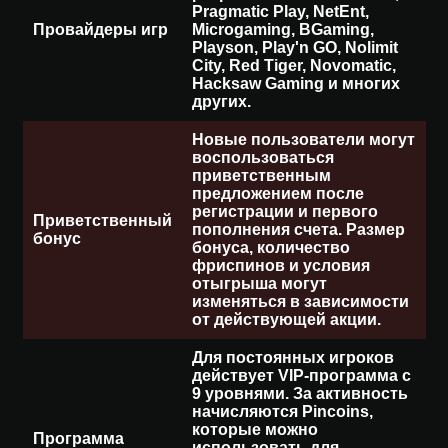
Pragmatic Play, NetEnt,
Провайдеры игр
Microgaming, BGaming,
Playson, Play'n GO, Nolimit
City, Red Tiger, Novomatic,
Hacksaw Gaming и многих
других.
Новые пользователи могут
воспользоваться
приветственным
предложением после
регистрации и первого
Приветственный
пополнения счета. Размер
бонус
бонуса, количество
фриспинов и условия
отыгрыша могут
изменяться в зависимости
от действующей акции.
Для постоянных игроков
действует VIP-программа с
9 уровнями. За активность
начисляются Pincoins,
которые можно
Программа
использовать для