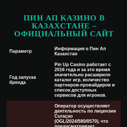
ПИН АП КАЗИНО В
КАЗАХСТАНЕ –
ОФИЦИАЛЬНЫЙ САЙТ
Информация о Пин Ап
Параметр
Казахстан
Pin Up Casino работает с
2016 года и за это время
значительно расширило
Год запуска
каталог игр, количество
бренда
партнеров-провайдеров и
список доступных
сервисов для игроков.
Оператор осуществляет
деятельность по лицензии
Curaçao
(OGL/2024/580/0570), что
предусматривает