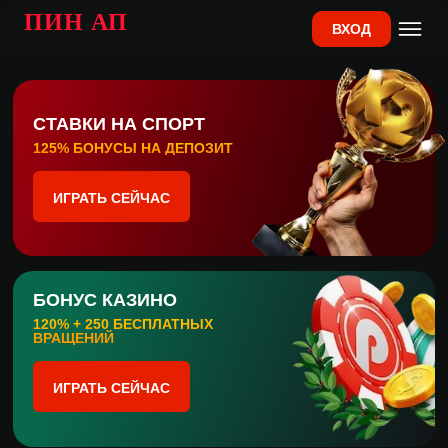
ПИН АП
ВХОД
СТАВКИ НА СПОРТ
125% БОНУСЫ НА ДЕПОЗИТ
ИГРАТЬ СЕЙЧАС
БОНУС КАЗИНО
120% + 250 БЕСПЛАТНЫХ
ВРАЩЕНИЙ
ИГРАТЬ СЕЙЧАС