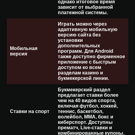
однако итоговое время
зависит от выбранной
платежной системы.
Играть можно через
адаптивную мобильную
версию сайта без
установки
дополнительных
Мобильная
программ. Для Android
версия
также доступно фирменное
приложение с быстрым
доступом ко всем
разделам казино и
букмекерской линии.
Букмекерский раздел
предлагает ставки более
чем на 40 видов спорта,
включая футбол, хоккей,
Ставки на спорт
теннис, баскетбол,
волейбол, MMA, бокс и
киберспорт. Доступны
прематч, Live-ставки и
комбинированные купоны.