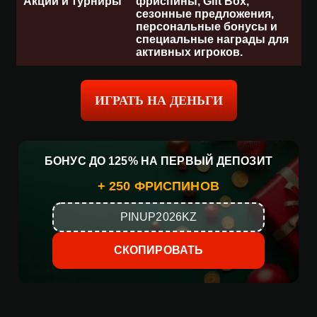
Акции и турниры
фриспины, Gift Box,
сезонные предложения,
персональные бонусы и
специальные награды для
активных игроков.
ИГРАТЬ НА ДЕНЬГИ
БОНУС ДО 125% НА ПЕРВЫЙ ДЕПОЗИТ
+ 250 ФРИСПИНОВ
PINUP2026KZ
СКОПИРОВАТЬ