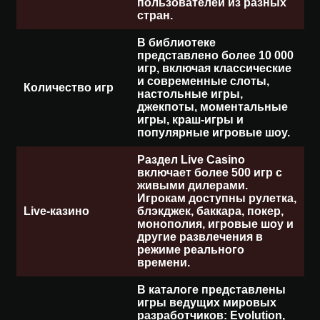
пользователей из разных
стран.
В библиотеке
представлено более 10 000
игр, включая классические
и современные слоты,
Количество игр
настольные игры,
джекпоты, моментальные
игры, краш-игры и
популярные игровые шоу.
Раздел Live Casino
включает более 500 игр с
живыми дилерами.
Игрокам доступны рулетка,
Live-казино
блэкджек, баккара, покер,
монополия, игровые шоу и
другие развлечения в
режиме реального
времени.
В каталоге представлены
игры ведущих мировых
разработчиков: Evolution,