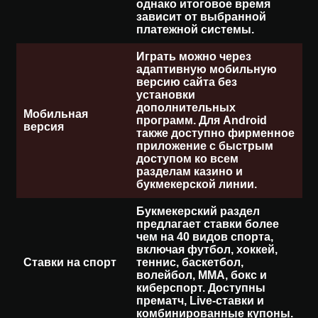
однако итоговое время
зависит от выбранной
платежной системы.
Играть можно через
адаптивную мобильную
версию сайта без
установки
дополнительных
Мобильная
программ. Для Android
версия
также доступно фирменное
приложение с быстрым
доступом ко всем
разделам казино и
букмекерской линии.
Букмекерский раздел
предлагает ставки более
чем на 40 видов спорта,
включая футбол, хоккей,
Ставки на спорт
теннис, баскетбол,
волейбол, MMA, бокс и
киберспорт. Доступны
прематч, Live-ставки и
комбинированные купоны.