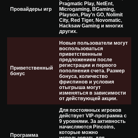
Pragmatic Play, NetEnt,
Провайдеры игр
Microgaming, BGaming,
Playson, Play'n GO, Nolimit
City, Red Tiger, Novomatic,
Hacksaw Gaming и многих
других.
Новые пользователи могут
воспользоваться
приветственным
предложением после
регистрации и первого
Приветственный
пополнения счета. Размер
бонус
бонуса, количество
фриспинов и условия
отыгрыша могут
изменяться в зависимости
от действующей акции.
Для постоянных игроков
действует VIP-программа с
9 уровнями. За активность
начисляются Pincoins,
которые можно
Программа
использовать для