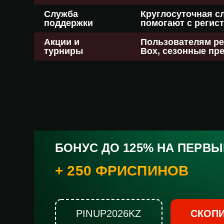
Служба
Круглосуточная с
поддержки
помогают с регис
Акции и
Пользователям ре
турниры
Box, сезонные пр
БОНУС ДО 125% НА ПЕРВ
+ 250 ФРИСПИНОВ
PINUP2026KZ
СКОП