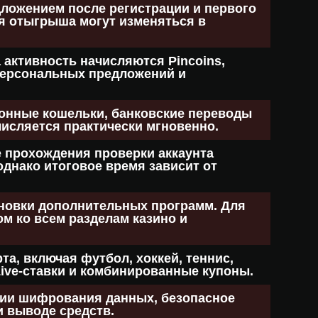
ложением после регистрации и первого
ия отыгрыша могут изменяться в
 активность начисляются Pincoins,
персональных предложений и
тронные кошельки, банковские переводы
исляется практически мгновенно.
е прохождения проверки аккаунта
однако итоговое время зависит от
ановки дополнительных программ. Для
м ко всем разделам казино и
та, включая футбол, хоккей, теннис,
Live-ставки и комбинированные купоны.
гии шифрования данных, безопасное
и выводе средств.