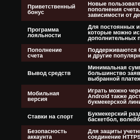
Новые пользовате
Приветственный
пополнения счета
бонус
зависимости от д
Для постоянных иг
Программа
которые можно ис
лояльности
дополнительных п
Пополнение
Поддерживаются ба
счета
и другие популяр
Минимальная сумм
Вывод средств
большинство заяво
выбранной платеж
Играть можно чер
Мобильная
Android также до
версия
букмекерской лин
Букмекерский разд
Ставки на спорт
баскетбол, волейб
Безопасность
Для защиты учетн
аккаунта
соединение HTTPS