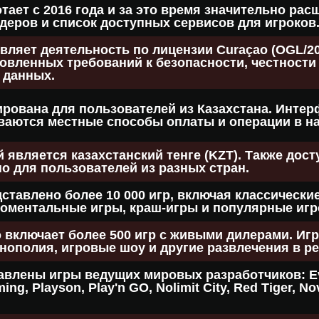
отает с 2016 года и за это время значительно рас
деров и список доступных сервисов для игроков
ляет деятельность по лицензии Curaçao (OGL/202
овленных требований к безопасности, честности 
 данных.
рована для пользователей из Казахстана. Интерф
ваются местные способы оплаты и операции в н
 является казахстанский тенге (KZT). Также до
о для пользователей из разных стран.
ставлено более 10 000 игр, включая классическ
моментальные игры, краш-игры и популярные игр
o включает более 500 игр с живыми дилерами. Иг
онополия, игровые шоу и другие развлечения в р
авлены игры ведущих мировых разработчиков: Evol
ng, Playson, Play'n GO, Nolimit City, Red Tiger, 